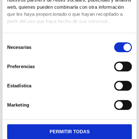
nuestros partners de redes sociales, publicidad y análisis
web, quienes pueden combinarla con otra información
que les haya proporcionado o que hayan recopilado a
partir del uso que haya hecho de sus servicios.
Selección
Necesarias
de
consentimiento
Preferencias
Estadística
escalable
Porque las necesidades funcionales son iguales para
Marketing
todo el mundo, independientemente de que sea un
deportista olímpico o un abuelito; lo único que cambia
es la intensidad del entrenamiento.
PERMITIR TODAS
Es por ello por lo que con un escalado adecuado para